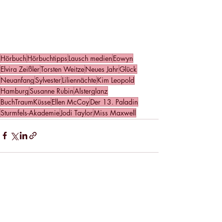
Hörbuch
Hörbuchtipps
Lausch medien
Eowyn
Elvira Zeißler
Torsten Weitze
Neues Jahr
Glück
Neuanfang
Sylvester
Liliennächte
Kim Leopold
Hamburg
Susanne Rubin
Alsterglanz
BuchTraumKüsse
Ellen McCoy
Der 13. Paladin
Sturmfels-Akademie
Jodi Taylor
Miss Maxwell
Aktuelle Beiträge
Alle ansehen