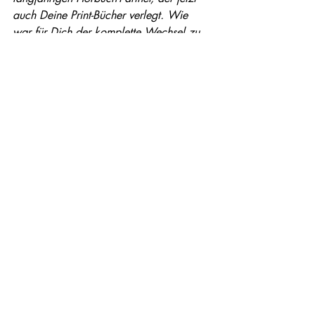
auch Deine Print-Bücher verlegt. Wie 
war für Dich der komplette Wechsel zu 
LAUSCH? 
Torsten Weitze: 
Vorher habe ich mit 
Bene Bücher oder dem acabus Verlag 
meine  Print-Bücher gemacht. Nun ist es 
natürlich schön, einen einzigen 
Ansprechpartner in allen Belangen zu 
haben! Da erhoffe ich mir noch viele 
Synergieeffekte und hoffe auf eine 
langjährige Partnerschaft!
Das hoffen wir auch! Zu guter Letzt: Gibt 
es etwas, das Du Deiner Fangemeinde 
noch mit auf den Weg geben möchtest? 
Torsten Weitze:
 Es gibt gerade viele 