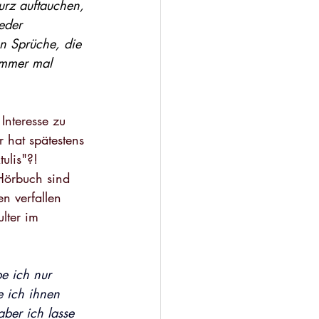
urz auftauchen, 
eder 
en Sprüche, die 
 immer mal 
Interesse zu 
 hat spätestens 
ulis"?! 
Hörbuch sind 
n verfallen 
lter im 
e ich nur 
 ich ihnen 
aber ich lasse 