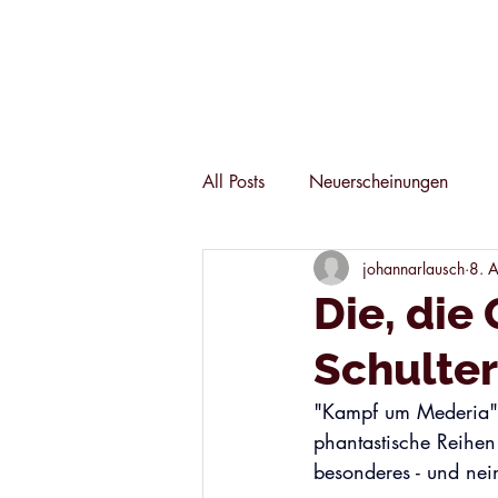
HÖRBÜCHER
All Posts
Neuerscheinungen
johannarlausch
8. 
Die, die
Schulter
"Kampf um Mederia", 
phantastische Reihen
besonderes - und nein