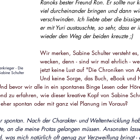
Ranoks bester Freund Ron. Er sollte nur k
viel durcheinander bringen und dann wi
verschwinden. Ich liebte aber die bissig
er mit Yuri austauschte, so sehr, dass er
wieder den Weg der beiden kreuzte ;)
Wir merken, Sabine Schulter versteht es, 
wecken, denn - sind wir mal ehrlich - wer
nkrieger - Die 
jetzt keine Lust auf "Die Chroniken von At
Sabine Schulter
Und keine Sorge, das Buch, eBook und 
 Und bevor wir alle in ein spontanes Binge Lesen oder Höre
d zu erfahren, wie dieser kreative Kopf von Sabine Schu
- eher spontan oder mit ganz viel Planung im Voraus? 
hr spontan. Nach der Charakter- und Weltentwicklung hab
e, an die meine Protas gelangen müssen. Ansonsten lasse
d, was mich natürlich oft genug zur Verzweiflung bringt - 