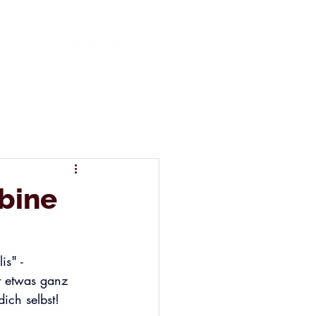
abine
s" - 
t etwas ganz 
ich selbst!