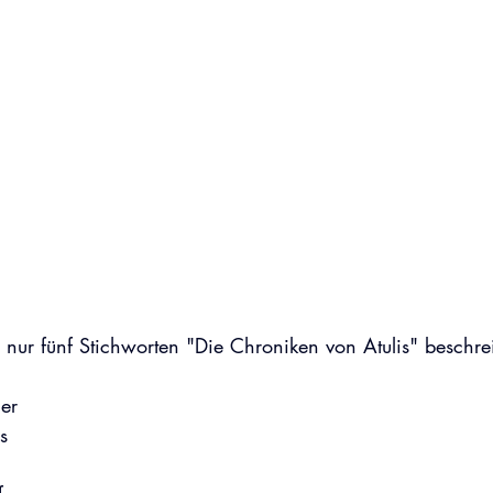
n nur fünf Stichworten "Die Chroniken von Atulis" beschr
er
s