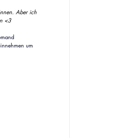
önnen. Aber ich 
en <3 
iemand 
 einnehmen um 