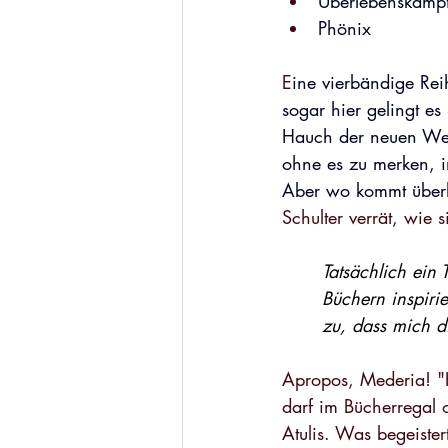
Überlebenskamp
Phönix
E
ine vierbändige Reih
sogar hier gelingt es
Hauch der neuen Welt
ohne es zu merken, i
Aber wo kommt überha
Schulter verrät, wie s
Tatsächlich ein
Büchern inspiri
zu, dass mich d
Apropos, Mederia! "K
darf im Bücherregal 
Atulis. Was begeiste