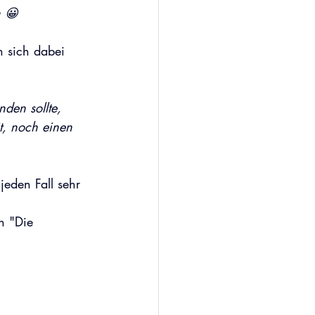
n 😀
n sich dabei 
den sollte, 
t, noch einen 
jeden Fall sehr 
n "Die 