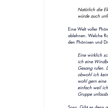
Natürlich die E
würde auch unfa
Eine Welt voller Phö
ablehnen. Welche Rol
den Phönixen und Dr
Eine wirklich s
ich eine Windbä
Gesang rufen. D
obwohl ich kein
wohl gern eine 
einfach weil ic
Gruppe unfassb
Soso. Gibt es denn a